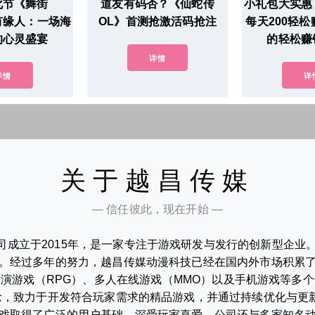
化节《舞街
道友有码否？《仙蛇传
小礼包大实惠
有缘人：一场海
OL》首测抢激活码抢注
每天200轻
的心灵盛宴
的轻松赚
详情
详情
详
关于越昌传媒
— 信任彼此，现在开始 —
司成立于2015年，是一家专注于游戏研发与发行的创新型企业
。经过多年的努力，越昌传媒动漫科技已经在国内外市场积累
演游戏（RPG）、多人在线游戏（MMO）以及手机游戏等多
理念，致力于开发符合玩家需求的精品游戏，并通过持续优化与更
戏取得了广泛的用户基础，深受玩家喜爱。公司还与多家知名